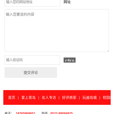
网址
首页
|
爱上青岛
|
名人专访
|
好评商家
|
玩遍岛城
|
校园教
电话：
18765968651
热线:
0532-89094925