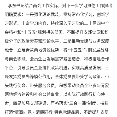
李东书记结合商会工作实际，对下一步学习贯彻工作提出
明确要求：一是强化理论武装，坚持常态化学习，创新学
习形式、丰富学习内容，持续深入学习党的二十届四中全
会精神和
“十五五”规划相关部署，不断提升支部党员和积
极分子的政治素养和理论水平；二是推动党建与业务深度
融合，立足青蒙两地资源优势，将“十五五”时期发展战略
与商会职能、会员企业发展需求紧密结合，积极搭建合作
平台，引导会员企业抢抓政策机遇，实现高质量发展；三
是发挥党员先锋模范作用，全体党员要带头学习政策、带
头践行使命、带头服务会员，积极带动会员企业参与青蒙
两地经济建设和社会公益事业，以实际行动践行初心使
命；四是加强支部建设，严格落实“三会一课”制度，持续
打造“蒙商向党・清廉同行”特色党建品牌，不断提升支部